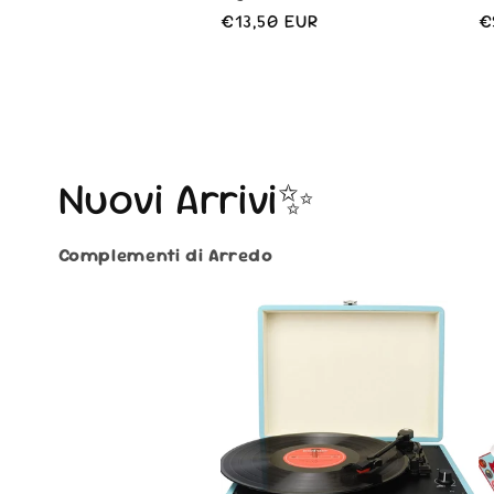
Prezzo
€13,50 EUR
P
€
di
d
listino
l
Nuovi Arrivi✨
Complementi di Arredo