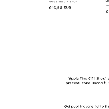
Le
Fornitore:
APPLETINYGIFTSHOP
F
AP
Prezzo
€16,90 EUR
P
€
di
d
listino
l
''Apple Tiny Gift Shop'
presenti sono Donna👩,
Qui puoi trovare tutto il