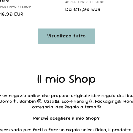
ttere
Fornitore:
APPLE TINY GIFT SHOP
ornitore:
PLETINYGIFTSHOP
Prezzo
Da €12,90 EUR
rezzo
16,90 EUR
di
i
listino
istino
Visualizza tutto
Il mio Shop
' è un negozio online che propone originale idee regalo destina
 Uomo👨, Bambini🧒, Casa🏡, Eco-Friendly♻️, Packaging🎀 Ha
categoria Idee Regalo a tema🎁
Perché scegliere il mio Shop?
 necessario per farti o fare un regalo unico; l'idea, il prodott