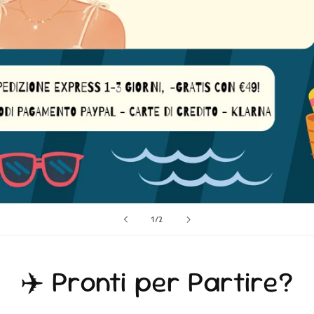
su
1
/
2
✈️ Pronti per Partire?