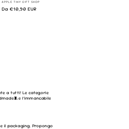
Fornitore:
APPLE TINY GIFT SHOP
Prezzo
Da €10,90 EUR
di
listino
te a tutti! Le categorie
ndmade🧵e l’immancabile
o e il packaging. Propongo