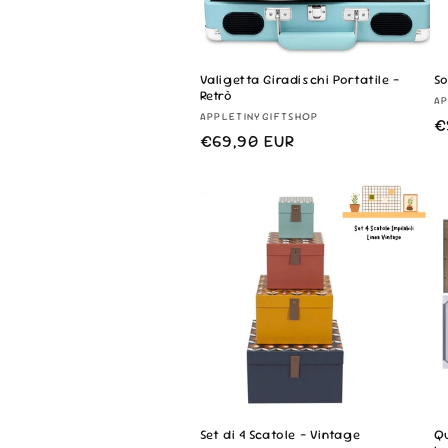
Valigetta Giradischi Portatile -
So
Retrò
F
AP
Fornitore:
APPLETINYGIFTSHOP
P
€
Prezzo
€69,90 EUR
d
di
l
listino
Set di 4 Scatole - Vintage
Qu