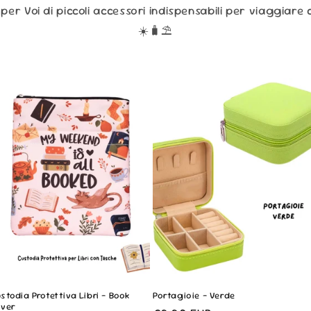
per Voi di piccoli accessori indispensabili per viaggiare 
☀️🧳⛱️
stodia Protettiva Libri - Book
Portagioie - Verde
over