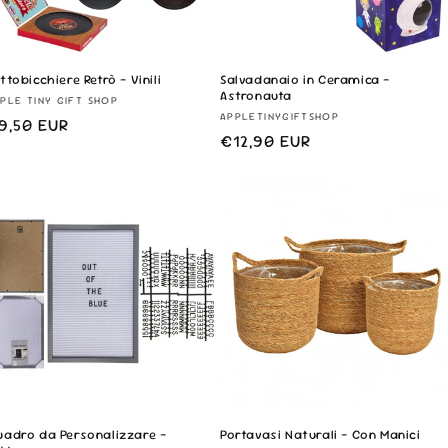
ttobicchiere Retrò - Vinili
Salvadanaio in Ceramica -
Astronauta
ornitore:
PLE TINY GIFT SHOP
Fornitore:
APPLETINYGIFTSHOP
rezzo
9,50 EUR
Prezzo
€12,90 EUR
i
di
istino
listino
adro da Personalizzare -
Portavasi Naturali - Con Manici