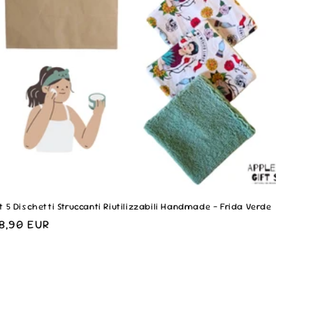
t 5 Dischetti Struccanti Riutilizzabili Handmade - Frida Verde
rezzo
8,90 EUR
i
stino