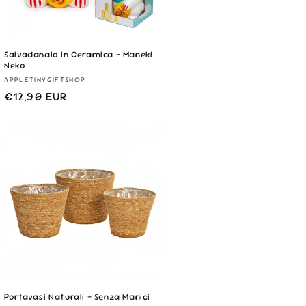
Salvadanaio in Ceramica - Maneki
Neko
Fornitore:
APPLETINYGIFTSHOP
Prezzo
€12,90 EUR
di
listino
Portavasi Naturali - Senza Manici