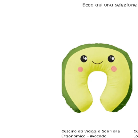
Ecco qui una selezione 
Cuscino da Viaggio Gonfibile
Cu
Ergonomico - Avocado
L