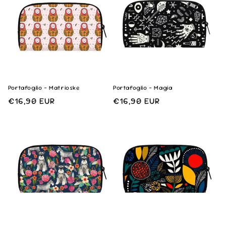
Portafoglio - Matrioske
Portafoglio - Magia
Prezzo
€16,90 EUR
Prezzo
€16,90 EUR
di
di
listino
listino