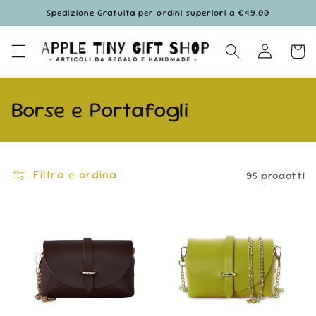
Vai
Spedizione Gratuita per ordini superiori a €49,00
direttamente
ai contenuti
Accedi
Carrell
C
Borse e Portafogli
o
l
Filtra e ordina
95 prodotti
l
e
z
i
o