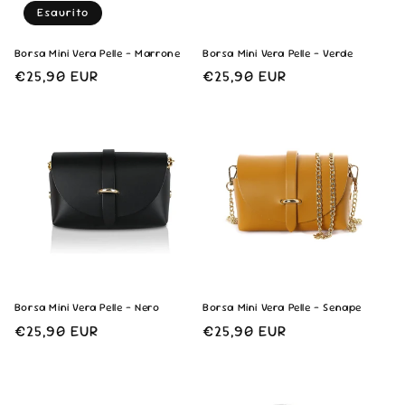
n
Esaurito
e
Borsa Mini Vera Pelle - Marrone
Borsa Mini Vera Pelle - Verde
Prezzo
€25,90 EUR
Prezzo
€25,90 EUR
:
di
di
listino
listino
Borsa Mini Vera Pelle - Nero
Borsa Mini Vera Pelle - Senape
Prezzo
€25,90 EUR
Prezzo
€25,90 EUR
di
di
listino
listino