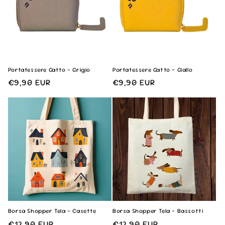
Portatessere Gatto - Grigio
Portatessere Gatto - Giallo
Prezzo
€9,90 EUR
Prezzo
€9,90 EUR
di
di
listino
listino
Borsa Shopper Tela - Casette
Borsa Shopper Tela - Bassotti
Prezzo
€12,90 EUR
Prezzo
€12,90 EUR