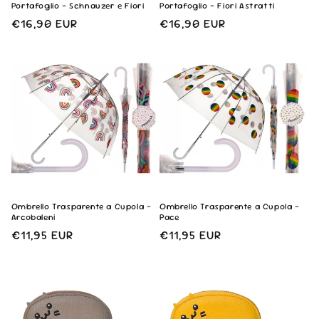
Portafoglio - Schnauzer e Fiori
Portafoglio - Fiori Astratti
Prezzo
€16,90 EUR
Prezzo
€16,90 EUR
di
di
listino
listino
Ombrello Trasparente a Cupola -
Ombrello Trasparente a Cupola -
Arcobaleni
Pace
Prezzo
€11,95 EUR
Prezzo
€11,95 EUR
di
di
listino
listino