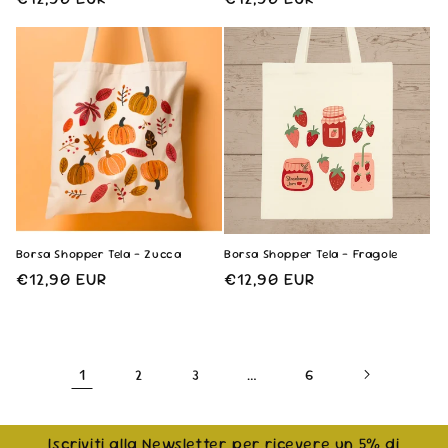
di
di
listino
listino
Borsa Shopper Tela - Zucca
Borsa Shopper Tela - Fragole
Prezzo
€12,90 EUR
Prezzo
€12,90 EUR
di
di
listino
listino
1
…
2
3
6
Iscriviti alla Newsletter per ricevere un 5% di