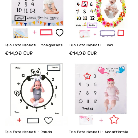
n
e
:
Telo Foto Neonati - Mongolfiere
Telo Foto Neonati - Fiori
Prezzo
€14,90 EUR
Prezzo
€14,90 EUR
di
di
listino
listino
Telo Foto Neonati - Panda
Telo Foto Neonati - Annaffiatoio