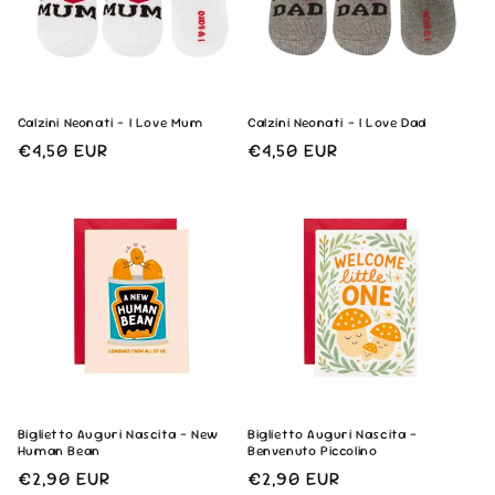
Calzini Neonati - I Love Mum
Calzini Neonati - I Love Dad
Prezzo
€4,50 EUR
Prezzo
€4,50 EUR
di
di
listino
listino
Biglietto Auguri Nascita - New
Biglietto Auguri Nascita -
Human Bean
Benvenuto Piccolino
Prezzo
€2,90 EUR
Prezzo
€2,90 EUR