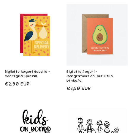
di
di
listino
listino
Biglietto Auguri Nascita -
Biglietto Auguri -
Consegna Speciale
Congratulazioni per il tuo
bimbo/a
Prezzo
€2,90 EUR
Prezzo
€3,50 EUR
di
di
listino
listino