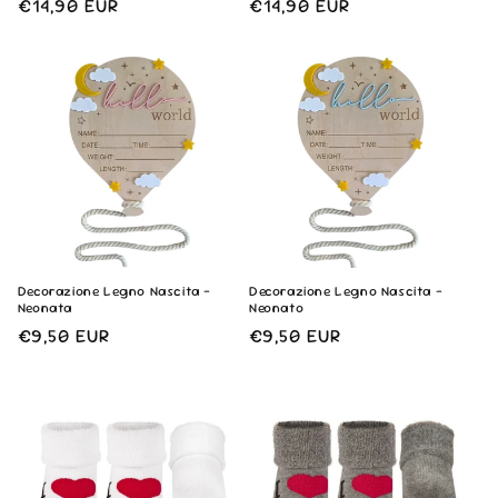
Prezzo
€14,90 EUR
Prezzo
€14,90 EUR
di
di
listino
listino
Decorazione Legno Nascita -
Decorazione Legno Nascita -
Neonata
Neonato
Prezzo
€9,50 EUR
Prezzo
€9,50 EUR
di
di
listino
listino