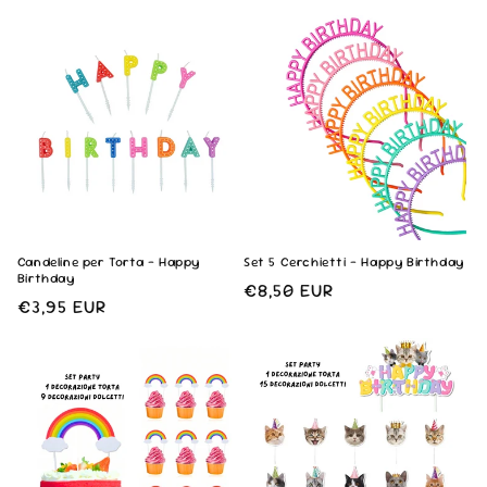
di
di
listino
listino
Candeline per Torta - Happy
Set 5 Cerchietti - Happy Birthday
Birthday
Prezzo
€8,50 EUR
Prezzo
€3,95 EUR
di
di
listino
listino