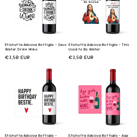
n
e
:
Etichetta Adesiva Bottiglie - Save
Etichetta Adesiva Bottiglie - This
Water Drink Wine
Used to Be Water
Prezzo
€3,50 EUR
Prezzo
€3,50 EUR
di
di
listino
listino
Etichetta Adesiva Bottiglie -
Etichetta Adesiva Bottiglie - Age