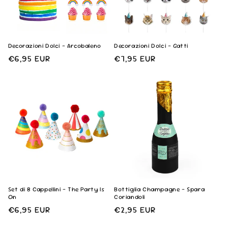
Decorazioni Dolci - Arcobaleno
Decorazioni Dolci - Gatti
Prezzo
€6,95 EUR
Prezzo
€7,95 EUR
di
di
listino
listino
Set di 8 Cappellini - The Party Is
Bottiglia Champagne - Spara
On
Coriandoli
Prezzo
€6,95 EUR
Prezzo
€2,95 EUR
di
di