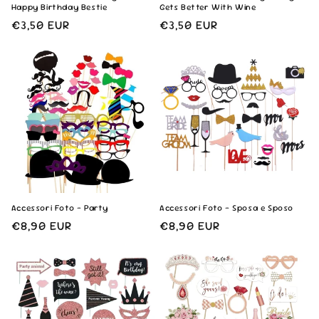
Happy Birthday Bestie
Gets Better With Wine
Prezzo
€3,50 EUR
Prezzo
€3,50 EUR
di
di
listino
listino
Accessori Foto - Party
Accessori Foto - Sposa e Sposo
Prezzo
€8,90 EUR
Prezzo
€8,90 EUR
di
di
listino
listino