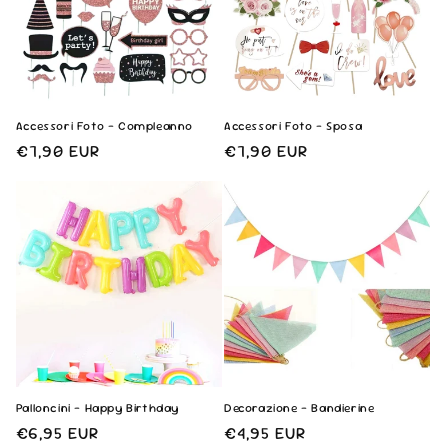
Accessori Foto - Compleanno
Accessori Foto - Sposa
Prezzo
€7,90 EUR
Prezzo
€7,90 EUR
di
di
listino
listino
Palloncini - Happy Birthday
Decorazione - Bandierine
Prezzo
€6,95 EUR
Prezzo
€4,95 EUR