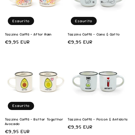
Esaurito
Esaurito
Tazzine Caffè - After Rain
Tazzine Caffè - Cane & Gatto
Prezzo
€9,95 EUR
Prezzo
€9,95 EUR
di
di
listino
listino
Esaurito
Tazzine Caffè - Better Together
Tazzine Caffè - Poison & Antidote
Avocado
Prezzo
€9,95 EUR
Prezzo
€9,95 EUR
di