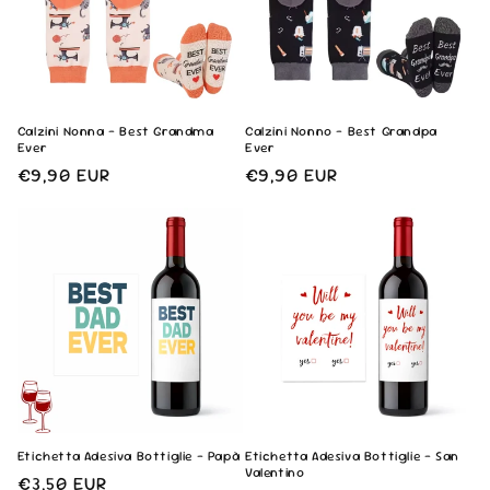
Calzini Nonna - Best Grandma
Calzini Nonno - Best Grandpa
Ever
Ever
Prezzo
€9,90 EUR
Prezzo
€9,90 EUR
di
di
listino
listino
Etichetta Adesiva Bottiglie - Papà
Etichetta Adesiva Bottiglie - San
Valentino
Prezzo
€3,50 EUR