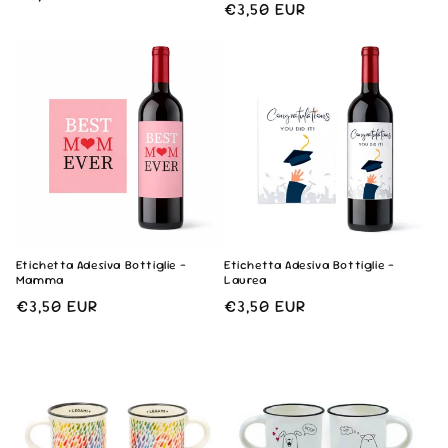
Prezzo
€3,50 EUR
di
di
listino
listino
Etichetta Adesiva Bottiglie -
Etichetta Adesiva Bottiglie -
Mamma
Laurea
Prezzo
€3,50 EUR
Prezzo
€3,50 EUR
di
di
listino
listino