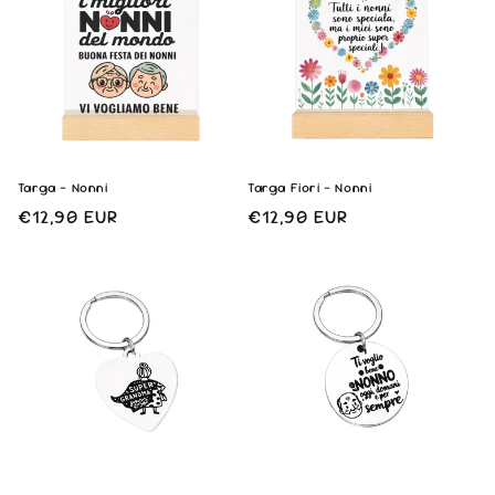
n
e
:
Targa - Nonni
Targa Fiori - Nonni
Prezzo
€12,90 EUR
Prezzo
€12,90 EUR
di
di
listino
listino