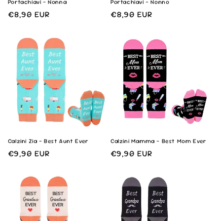
Portachiavi - Nonna
Portachiavi - Nonno
Prezzo
€8,90 EUR
Prezzo
€8,90 EUR
di
di
listino
listino
Calzini Zia - Best Aunt Ever
Calzini Mamma - Best Mom Ever
Prezzo
€9,90 EUR
Prezzo
€9,90 EUR
di
di
listino
listino