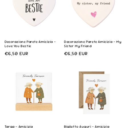
n
e
:
Decorazione Parete Amicizia -
Decorazione Parete Amicizia - My
Love You Bestie
Sister My Friend
Prezzo
€6,50 EUR
Prezzo
€6,50 EUR
di
di
listino
listino
Targa - Amicizia
Biglietto Auguri - Amicizia