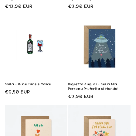
Prezzo
€12,90 EUR
Prezzo
€2,90 EUR
di
di
listino
listino
Spilla - Wine Time e Calice
Biglietto Auguri - Sei la Mia
Persona Preferita al Mondo!
Prezzo
€6,50 EUR
Prezzo
€2,90 EUR
di
di
listino
listino