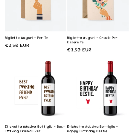
Biglietto Auguri - Per Te
Biglietto Auguri - Grazie Per
Essere Te
Prezzo
€3,50 EUR
Prezzo
€3,50 EUR
di
di
listino
listino
Etichetta Adesiva Bottiglie - Best
Etichetta Adesiva Bottiglie -
F♥♥king Friend Ever
Happy Birthday Bestie