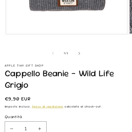
Apri
Ap
contenuti
co
multimediali
mu
1
2
su
1
/
3
in
in
finestra
fi
modale
m
APPLE TINY GIFT SHOP
Cappello Beanie - Wild Life
Grigio
Prezzo
€9,90 EUR
di
Imposte incluse.
Spese di spedizione
calcolate al check-out.
listino
Quantità
Diminuisci
Aumenta