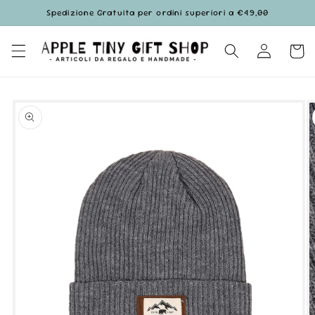
Vai
Spedizione Gratuita per ordini superiori a €49,00
direttamente
ai contenuti
Accedi
Carrell
Passa alle
informazioni
sul prodotto