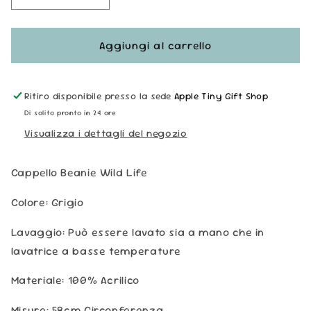
quantità
quantità
per
per
Cappello
Cappello
Aggiungi al carrello
Beanie
Beanie
-
-
Wild
Wild
Ritiro disponibile presso la sede
Apple Tiny Gift Shop
Life
Life
Di solito pronto in 24 ore
Grigio
Grigio
Visualizza i dettagli del negozio
Cappello Beanie Wild Life
Colore: Grigio
Lavaggio:
Può essere lavato sia a mano che in
lavatrice a basse temperature
Materiale: 100% Acrilico
Misure: 58cm Circonferenza