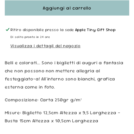
per
per
Biglietto
Biglietto
Aggiungi al carrello
Auguri
Auguri
-
-
Pappagallo
Pappagallo
Ritiro disponibile presso la sede
Apple Tiny Gift Shop
Di solito pronto in 24 ore
Visualizza i dettagli del negozio
Belli e colorati... Sono i biglietti di auguri a fantasia
che non possono non mettere allegria al
festeggiato-a! All'interno sono bianchi, grafica
esterna come in foto.
Composizione:
Carta 250gr g/m²
Misure: Biglietto 12,5cm Altezza x 9,5 Larghezza -
Busta 15cm Altezza x 10,5cm Larghezza