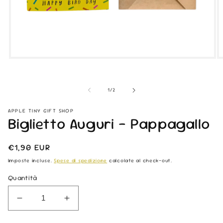
Apri
Ap
contenuti
co
multimediali
mu
1
2
su
1
/
2
in
in
finestra
fi
modale
m
APPLE TINY GIFT SHOP
Biglietto Auguri - Pappagallo
Prezzo
€1,90 EUR
di
Imposte incluse.
Spese di spedizione
calcolate al check-out.
listino
Quantità
Diminuisci
Aumenta
quantità
quantità