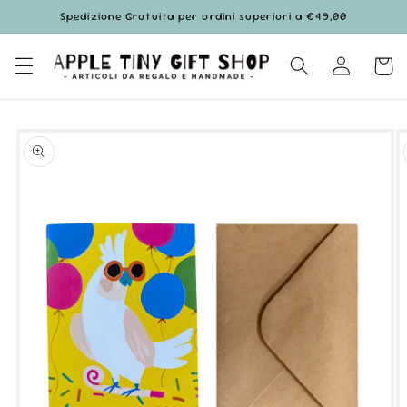
Vai
Spedizione Gratuita per ordini superiori a €49,00
direttamente
ai contenuti
Accedi
Carrell
Passa alle
informazioni
sul prodotto