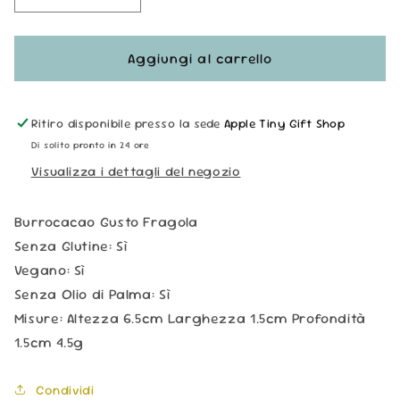
quantità
quantità
per
per
Burrocacao
Burrocacao
Aggiungi al carrello
Stick
Stick
Vegan
Vegan
-
-
Ritiro disponibile presso la sede
Apple Tiny Gift Shop
Pace
Pace
Di solito pronto in 24 ore
Visualizza i dettagli del negozio
Burrocacao Gusto Fragola
Senza Glutine: Sì
Vegano: Sì
Senza Olio di Palma: Sì
Misure: Altezza 6.5cm Larghezza 1.5cm Profondità
1.5cm 4.5g
Condividi