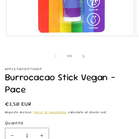
Apri
Ap
contenuti
co
multimediali
mu
1
2
su
1
/
5
in
in
finestra
fi
modale
m
APPLETINYGIFTSHOP
Burrocacao Stick Vegan -
Pace
Prezzo
€3,50 EUR
di
Imposte incluse.
Spese di spedizione
calcolate al check-out.
listino
Quantità
Diminuisci
Aumenta