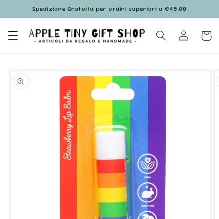
Vai
Spedizione Gratuita per ordini superiori a €49,00
direttamente
ai contenuti
Accedi
Carrell
Passa alle
informazioni
sul prodotto