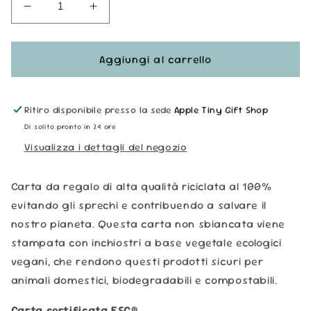
Diminuisci
Aumenta
quantità
quantità
per
per
Carta
Carta
Aggiungi al carrello
Regalo
Regalo
con
con
Etichetta
Etichetta
Ritiro disponibile presso la sede
Apple Tiny Gift Shop
-
-
Di solito pronto in 24 ore
Fiori
Fiori
Visualizza i dettagli del negozio
Carta da regalo di alta qualità riciclata al 100%
evitando gli sprechi e contribuendo a salvare il
nostro pianeta. Questa carta non sbiancata viene
stampata con i
nchiostri a base vegetale ecologici
vegani, che rendono questi prodotti sicuri per
animali domestici, biodegradabili e compostabili.
Carta certificata FSC®