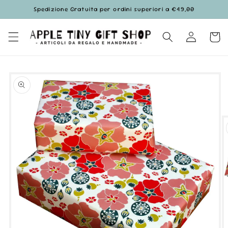
Vai
Spedizione Gratuita per ordini superiori a €49,00
direttamente
ai contenuti
Accedi
Carrell
Passa alle
informazioni
sul prodotto