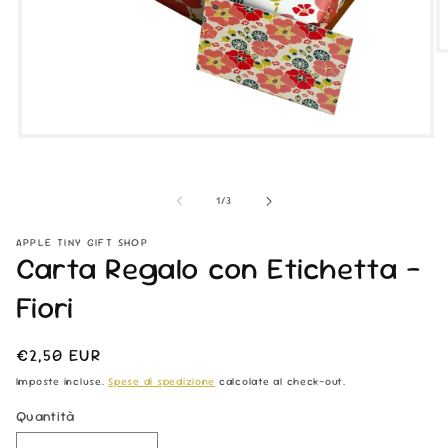
Ap
co
mu
2
in
fi
Apri
m
contenuti
multimediali
1
su
1
/
3
in
finestra
modale
APPLE TINY GIFT SHOP
Carta Regalo con Etichetta -
Fiori
Prezzo
€2,50 EUR
di
Imposte incluse.
Spese di spedizione
calcolate al check-out.
listino
Quantità