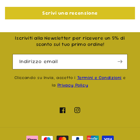
Scrivi una recensione
Iscriviti alla Newsletter per ricevere un 5% di
sconto sul tuo primo ordine!
Indirizzo email
Cliccando su Invia, accetto i
Termini e Condizioni
e
la
Privacy Policy
Facebook
Instagram
Metodi