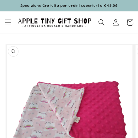
Vai
Spedizione Gratuita per ordini superiori a €49,00
direttamente
ai contenuti
Accedi
Carrell
Passa alle
informazioni
sul prodotto