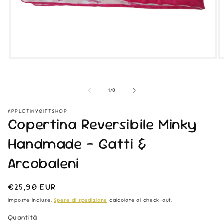
Apri
Ap
contenuti
co
multimediali
mu
1
2
su
1
/
8
in
in
finestra
fi
modale
m
APPLETINYGIFTSHOP
Copertina Reversibile Minky
Handmade - Gatti &
Arcobaleni
Prezzo
€25,90 EUR
di
Imposte incluse.
Spese di spedizione
calcolate al check-out.
listino
Quantità