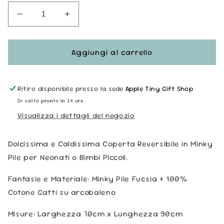
Diminuisci
Aumenta
quantità
quantità
per
per
Copertina
Copertina
Aggiungi al carrello
Reversibile
Reversibile
Minky
Minky
Handmade
Handmade
Ritiro disponibile presso la sede
Apple Tiny Gift Shop
-
-
Di solito pronto in 24 ore
Gatti
Gatti
Visualizza i dettagli del negozio
&amp;
&amp;
Arcobaleni
Arcobaleni
Dolcissima e Caldissima Coperta Reversibile in Minky
Pile per Neonati o Bimbi Piccoli.
Fantasie e Materiale: Minky Pile Fucsia + 100%
Cotone Gatti su arcobaleno
Misure: Larghezza 70cm x Lunghezza 90cm