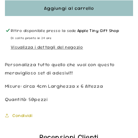
per
per
Adesivi
Adesivi
Aggiungi al carrello
-
-
Mix
Mix
e
e
Ritiro disponibile presso la sede
Apple Tiny Gift Shop
Fiori
Fiori
Di solito pronto in 24 ore
Visualizza i dettagli del negozio
Personalizza tutto quello che vuoi con questo
meraviglioso set di adesivi!!!
Misure: circa 4cm Larghezza x 6 Altezza
Quantità: 50pezzi
Condividi
Recensioni Clienti