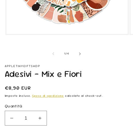
Apri
Ap
contenuti
co
multimediali
mu
1
2
su
1
/
4
in
in
finestra
fi
modale
m
APPLETINYGIFTSHOP
Adesivi - Mix e Fiori
Prezzo
€8,90 EUR
di
Imposte incluse.
Spese di spedizione
calcolate al check-out.
listino
Quantità
Diminuisci
Aumenta
quantità
quantità