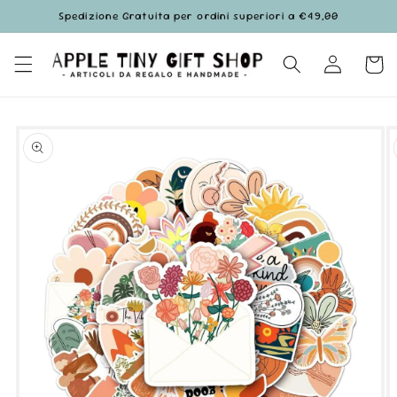
Vai
Spedizione Gratuita per ordini superiori a €49,00
direttamente
ai contenuti
Accedi
Carrell
Passa alle
informazioni
sul prodotto