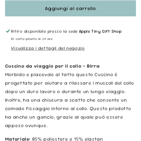
per
per
Cuscino
Cuscino
Aggiungi al carrello
da
da
Viaggio
Viaggio
-
-
Ritiro disponibile presso la sede
Apple Tiny Gift Shop
Beer
Beer
Di solito pronto in 24 ore
Visualizza i dettagli del negozio
Cuscino da viaggio per il collo - Birra
Morbido e piacevole al tatto questo Cuscino è
progettato per aiutare a rilassare i muscoli del collo
dopo un duro lavoro o durante un lungo viaggio.
Inoltre, ha una chiusura a scatto che consente un
comodo fissaggio intorno al collo. Questo prodotto
ha anche un gancio, grazie al quale può essere
appeso ovunque.
Materiale:
85% poliestere e 15% elastan