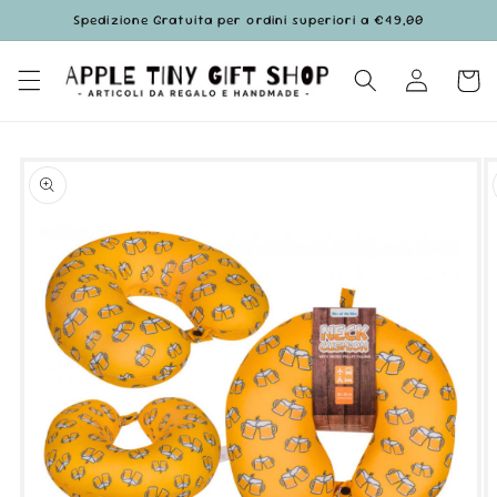
Vai
Spedizione Gratuita per ordini superiori a €49,00
direttamente
ai contenuti
Accedi
Carrell
Passa alle
informazioni
sul prodotto