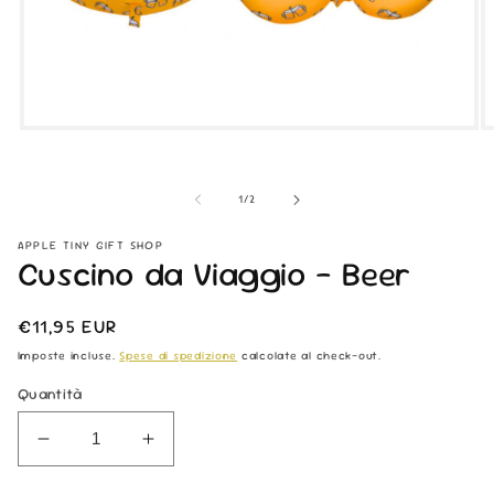
Apri
Ap
contenuti
co
multimediali
mu
1
2
su
1
/
2
in
in
finestra
fi
modale
m
APPLE TINY GIFT SHOP
Cuscino da Viaggio - Beer
Prezzo
€11,95 EUR
di
Imposte incluse.
Spese di spedizione
calcolate al check-out.
listino
Quantità
Diminuisci
Aumenta
quantità
quantità