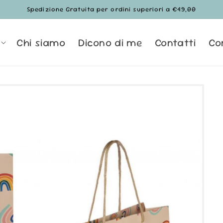
Spedizione Gratuita per ordini superiori a €49,00
Chi siamo
Dicono di me
Contatti
Co