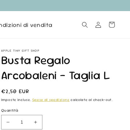
ndizioni di vendita
Accedi
Carrello
APPLE TINY GIFT SHOP
Busta Regalo
Arcobaleni - Taglia L
Prezzo
€2,50 EUR
di
Imposte incluse.
Spese di spedizione
calcolate al check-out.
listino
Quantità
Diminuisci
Aumenta