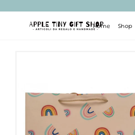
Vai
direttamente
ai contenuti
Home
Shop
Passa alle
informazioni
sul prodotto