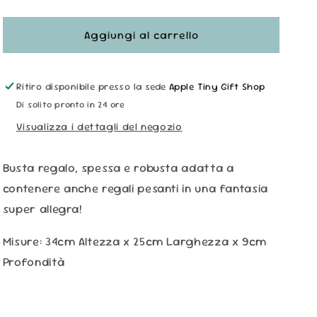
quantità
quantità
per
per
Busta
Busta
Aggiungi al carrello
Regalo
Regalo
Arcobaleni
Arcobaleni
-
-
Ritiro disponibile presso la sede
Apple Tiny Gift Shop
Taglia
Taglia
Di solito pronto in 24 ore
L
L
Visualizza i dettagli del negozio
Busta regalo, spessa e robusta adatta a
contenere anche regali pesanti in una fantasia
super allegra!
Misure: 34cm Altezza x 25cm Larghezza x 9cm
Profondità