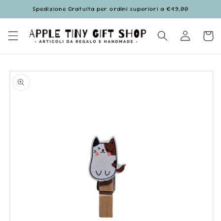
Vai
Spedizione Gratuita per ordini superiori a €49,00
direttamente
ai contenuti
Accedi
Carrell
Passa alle
informazioni
sul prodotto