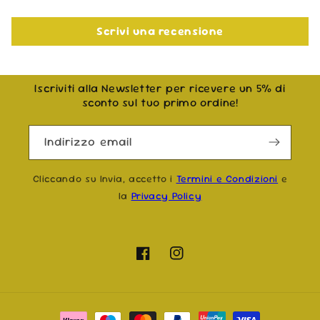
Scrivi una recensione
Iscriviti alla Newsletter per ricevere un 5% di
sconto sul tuo primo ordine!
Indirizzo email
Cliccando su Invia, accetto i
Termini e Condizioni
e
la
Privacy Policy
Facebook
Instagram
Metodi