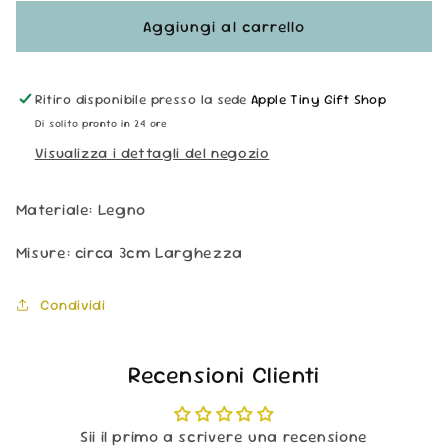
per
per
Mollette
Mollette
Aggiungi al carrello
Chiudipacco
Chiudipacco
-
-
Cat
Cat
Ritiro disponibile presso la sede
Apple Tiny Gift Shop
Di solito pronto in 24 ore
Visualizza i dettagli del negozio
Materiale: Legno
Misure: circa 3cm Larghezza
Condividi
Recensioni Clienti
Sii il primo a scrivere una recensione