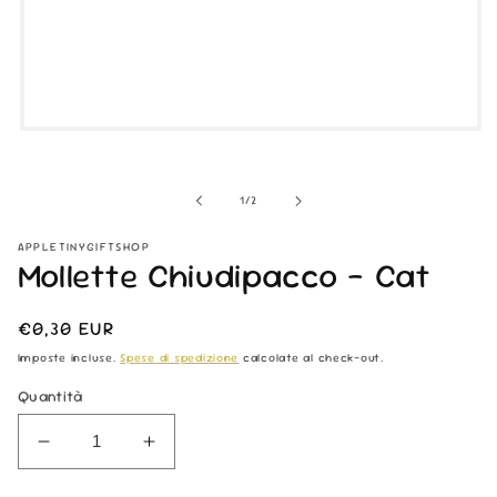
Apri
contenuti
multimediali
1
su
1
/
2
in
finestra
modale
APPLETINYGIFTSHOP
Mollette Chiudipacco - Cat
Prezzo
€0,30 EUR
di
Imposte incluse.
Spese di spedizione
calcolate al check-out.
listino
Quantità
Diminuisci
Aumenta
quantità
quantità