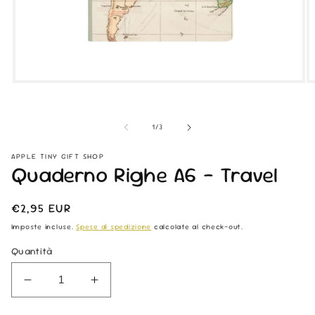
Apri
Ap
contenuti
co
multimediali
mu
1
2
su
1
/
3
in
in
finestra
fi
modale
m
APPLE TINY GIFT SHOP
Quaderno Righe A6 - Travel
Prezzo
€2,95 EUR
di
Imposte incluse.
Spese di spedizione
calcolate al check-out.
listino
Quantità
Diminuisci
Aumenta
quantità
quantità