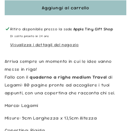
per
per
Quaderno
Quaderno
Aggiungi al carrello
Righe
Righe
A6
A6
-
-
Ritiro disponibile presso la sede
Apple Tiny Gift Shop
Travel
Travel
Di solito pronto in 24 ore
Visualizza i dettagli del negozio
Arriva sempre un momento in cui le idee vanno
messe in riga!
Fallo con il
quaderno a righe medium Travel
di
Legami: 80 pagine pronte ad accogliere i tuoi
appunti, con una copertina che racconta chi sei.
Marca: Legami
Misure: 9cm Larghezza x 13,5cm Altezza
Copertina: Rigida