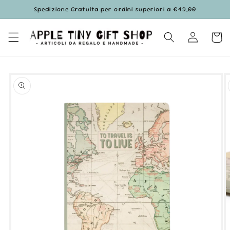
Vai
Spedizione Gratuita per ordini superiori a €49,00
direttamente
ai contenuti
Accedi
Carrell
Passa alle
informazioni
sul prodotto