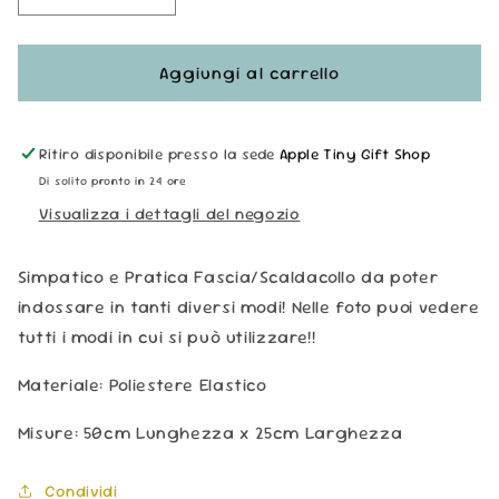
quantità
quantità
per
per
Scaldacollo
Scaldacollo
Aggiungi al carrello
Multiuso
Multiuso
-
-
Universo
Universo
Ritiro disponibile presso la sede
Apple Tiny Gift Shop
e
e
Di solito pronto in 24 ore
Campeggio
Campeggio
Visualizza i dettagli del negozio
Simpatico e Pratica Fascia/Scaldacollo da poter
indossare in tanti diversi modi! Nelle foto puoi vedere
tutti i modi in cui si può utilizzare!!
Materiale: Poliestere Elastico
Misure: 50cm Lunghezza x 25cm Larghezza
Condividi