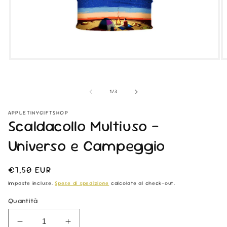
Apri
Ap
contenuti
co
multimediali
mu
1
2
su
1
/
3
in
in
finestra
fi
modale
m
APPLETINYGIFTSHOP
Scaldacollo Multiuso -
Universo e Campeggio
Prezzo
€7,50 EUR
di
Imposte incluse.
Spese di spedizione
calcolate al check-out.
listino
Quantità
Diminuisci
Aumenta