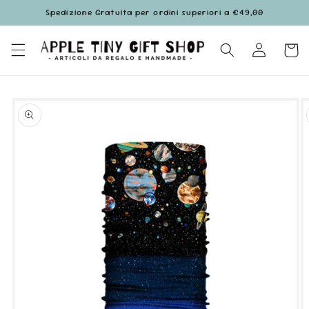
Vai
Spedizione Gratuita per ordini superiori a €49,00
direttamente
ai contenuti
Accedi
Carrell
Passa alle
informazioni
sul prodotto