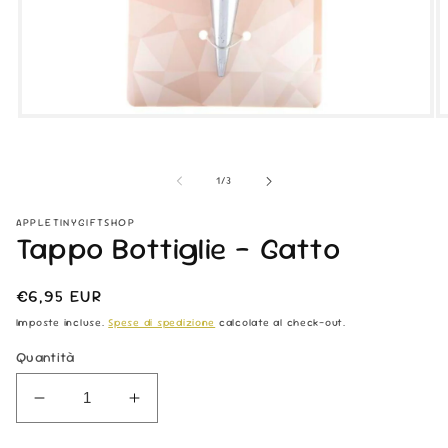
Apri
Ap
contenuti
co
multimediali
mu
1
2
su
1
/
3
in
in
finestra
fi
modale
m
APPLETINYGIFTSHOP
Tappo Bottiglie - Gatto
Prezzo
€6,95 EUR
di
Imposte incluse.
Spese di spedizione
calcolate al check-out.
listino
Quantità
Diminuisci
Aumenta
quantità
quantità