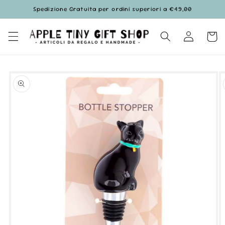
Vai
Spedizione Gratuita per ordini superiori a €49,00
direttamente
ai contenuti
Accedi
Carrell
Passa alle
informazioni
sul prodotto