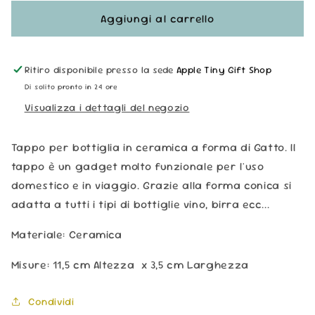
per
per
Tappo
Tappo
Aggiungi al carrello
Bottiglie
Bottiglie
-
-
Gatto
Gatto
Ritiro disponibile presso la sede
Apple Tiny Gift Shop
Di solito pronto in 24 ore
Visualizza i dettagli del negozio
Tappo per bottiglia in ceramica a forma di Gatto. Il
tappo è un gadget molto funzionale per l'uso
domestico e in viaggio. Grazie alla forma conica si
adatta a tutti i tipi di bottiglie vino, birra ecc...
Materiale: Ceramica
Misure: 11,5
cm Altezza x 3,5 cm Larghezza
Condividi