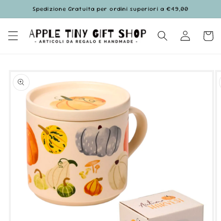
Vai
Spedizione Gratuita per ordini superiori a €49,00
direttamente
ai contenuti
Accedi
Carrell
Passa alle
informazioni
sul prodotto