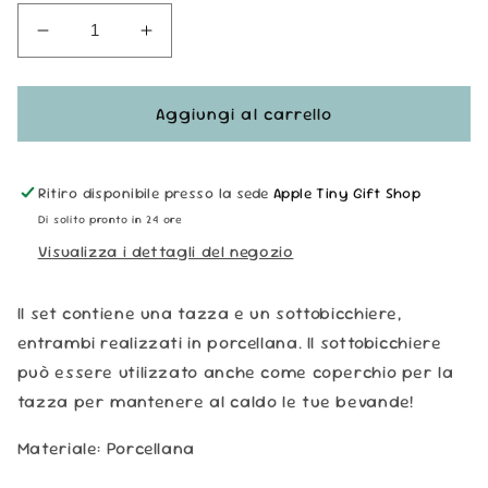
Diminuisci
Aumenta
quantità
quantità
per
per
Tazza
Tazza
Aggiungi al carrello
in
in
Porcellana
Porcellana
e
e
Ritiro disponibile presso la sede
Apple Tiny Gift Shop
Sottobicchiere/Coperchio
Sottobicchiere/Coperchio
Di solito pronto in 24 ore
-
-
Visualizza i dettagli del negozio
Zucca
Zucca
Il set contiene una tazza e un sottobicchiere,
entrambi realizzati in porcellana. Il sottobicchiere
può essere utilizzato anche come coperchio per la
tazza per mantenere al caldo le tue bevande!
Materiale: Porcellana