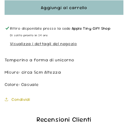
per
per
Temperino
Temperino
Aggiungi al carrello
-
-
Unicorno
Unicorno
Ritiro disponibile presso la sede
Apple Tiny Gift Shop
Di solito pronto in 24 ore
Visualizza i dettagli del negozio
Temperino a forma di unicorno
Misure: circa 5cm Altezza
Colore: Casuale
Condividi
Recensioni Clienti