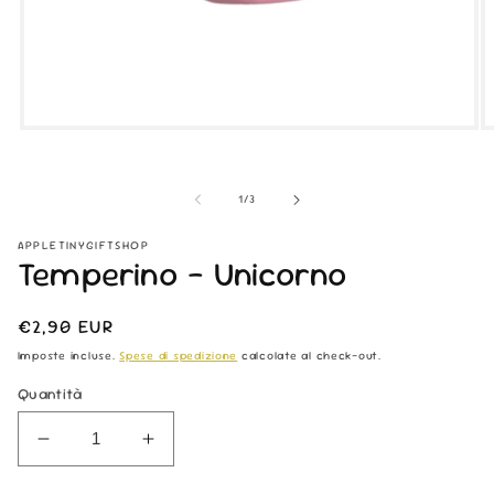
Apri
Ap
contenuti
co
multimediali
mu
1
2
su
1
/
3
in
in
finestra
fi
modale
m
APPLETINYGIFTSHOP
Temperino - Unicorno
Prezzo
€2,90 EUR
di
Imposte incluse.
Spese di spedizione
calcolate al check-out.
listino
Quantità
Diminuisci
Aumenta
quantità
quantità