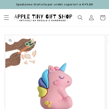
Vai
Spedizione Gratuita per ordini superiori a €49,00
direttamente
ai contenuti
Accedi
Carrell
Passa alle
informazioni
sul prodotto