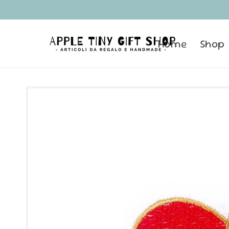
Vai
direttamente
ai contenuti
Home
Shop
Passa alle
informazioni
sul prodotto