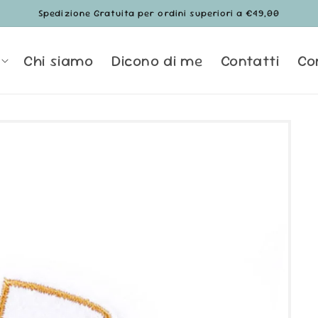
Spedizione Gratuita per ordini superiori a €49,00
Chi siamo
Dicono di me
Contatti
Co