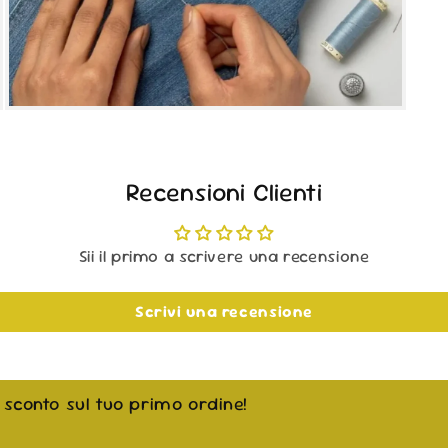
Apri
contenuti
multimediali
5
in
Recensioni Clienti
finestra
modale
Sii il primo a scrivere una recensione
Scrivi una recensione
i sconto sul tuo primo ordine!