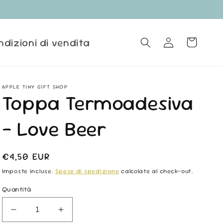
ndizioni di vendita
Accedi
Carrello
APPLE TINY GIFT SHOP
Toppa Termoadesiva
- Love Beer
Prezzo
€4,50 EUR
di
Imposte incluse.
Spese di spedizione
calcolate al check-out.
listino
Quantità
Diminuisci
Aumenta