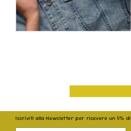
Apri
contenuti
multimediali
4
in
finestra
modale
Iscriviti alla Newsletter per ricevere un 5% d