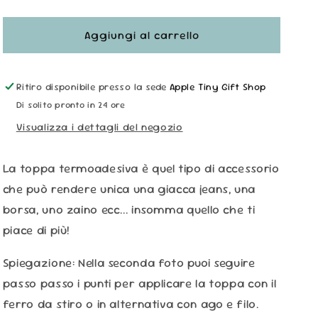
quantità
quantità
per
per
Toppa
Toppa
Aggiungi al carrello
Termoadesiva
Termoadesiva
-
-
Love
Love
Ritiro disponibile presso la sede
Apple Tiny Gift Shop
Beer
Beer
Di solito pronto in 24 ore
Visualizza i dettagli del negozio
La toppa termoadesiva è quel tipo di accessorio
che può rendere unica una giacca jeans, una
borsa, uno zaino ecc... insomma quello che ti
piace di più!
Spiegazione: Nella seconda foto puoi seguire
passo passo i punti per applicare la toppa con il
ferro da stiro o in alternativa con ago e filo.