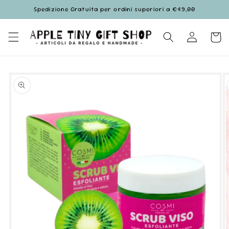
Vai
Spedizione Gratuita per ordini superiori a €49,00
direttamente
ai contenuti
Accedi
Carrell
Passa alle
informazioni
sul prodotto