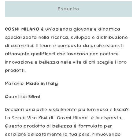
per
per
Cosmi
Cosmi
Esaurito
Milano
Milano
-
-
Scrub
Scrub
COSMI MILANO
è un'azienda giovane e dinamica
Viso
Viso
specializzata nella ricerca, sviluppo e distribuzione
Kiwi
Kiwi
di cosmetici. Il team è composto da professionisti
altamente qualificati che lavorano per portare
innovazione e bellezza nelle vite di chi sceglie i loro
prodotti.
Marchio:
Made in Italy
Quantità:
50ml
Desideri una pelle visibilmente più luminosa e liscia?
Lo Scrub Viso Kiwi di ''Cosmi Milano'' è la risposta.
Questo prodotto di bellezza è formulato per
esfoliare delicatamente la tua pelle, rimuovendo