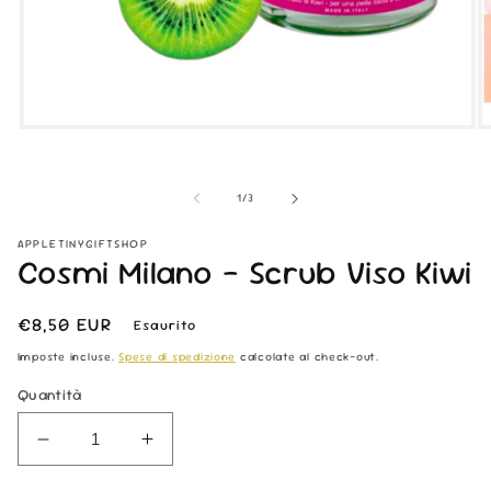
Apri
Ap
contenuti
co
multimediali
mu
1
2
su
1
/
3
in
in
finestra
fi
modale
m
APPLETINYGIFTSHOP
Cosmi Milano - Scrub Viso Kiwi
Prezzo
€8,50 EUR
Esaurito
di
Imposte incluse.
Spese di spedizione
calcolate al check-out.
listino
Quantità
Diminuisci
Aumenta
quantità
quantità