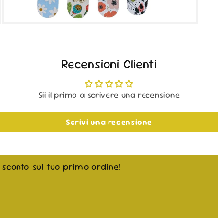
Apri
contenuti
multimediali
3
in
Recensioni Clienti
finestra
modale
Sii il primo a scrivere una recensione
Scrivi una recensione
i sconto sul tuo primo ordine!