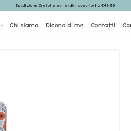
Spedizione Gratuita per ordini superiori a €49,00
Chi siamo
Dicono di me
Contatti
Co