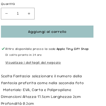
Quantità
Diminuisci
Aumenta
quantità
quantità
per
per
Lime
Lime
Aggiungi al carrello
Unghie
Unghie
-
-
Floreali
Floreali
Ritiro disponibile presso la sede
Apple Tiny Gift Shop
Di solito pronto in 24 ore
Visualizza i dettagli del negozio
Scelta Fantasia: selezionare il numero della
fantasia preferita come nella seconda foto
Materiale: EVA, Carta e Polipropilene
Dimensioni Altezza 17.5cm Larghezza 2cm
Profondità 0.2cm