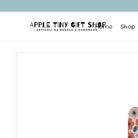
Vai
direttamente
ai contenuti
Home
Shop
Passa alle
informazioni
sul prodotto