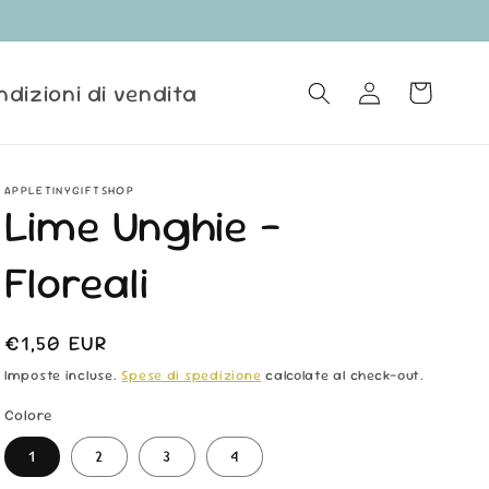
ndizioni di vendita
Accedi
Carrello
APPLETINYGIFTSHOP
Lime Unghie -
Floreali
Prezzo
€1,50 EUR
di
Imposte incluse.
Spese di spedizione
calcolate al check-out.
listino
Colore
1
2
3
4