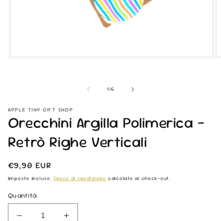
Apri
Ap
contenuti
co
multimediali
mu
1
2
su
1
/
6
in
in
finestra
fi
modale
m
APPLE TINY GIFT SHOP
Orecchini Argilla Polimerica -
Retrò Righe Verticali
Prezzo
€9,90 EUR
di
Imposte incluse.
Spese di spedizione
calcolate al check-out.
listino
Quantità
Diminuisci
Aumenta