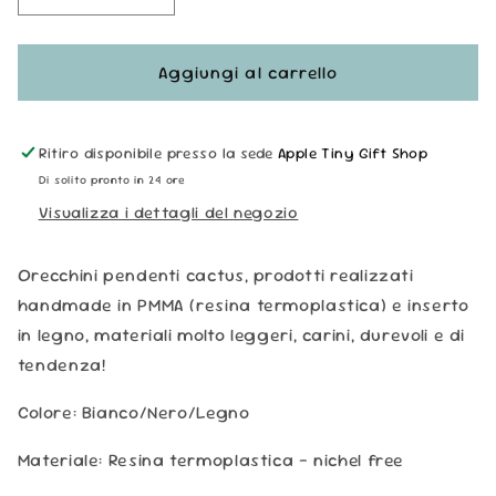
quantità
quantità
per
per
Orecchini
Orecchini
Aggiungi al carrello
in
in
Resina
Resina
e
e
Ritiro disponibile presso la sede
Apple Tiny Gift Shop
Legno
Legno
Di solito pronto in 24 ore
-
-
Visualizza i dettagli del negozio
Cactus
Cactus
Orecchini pendenti cactus, prodotti realizzati
handmade in PMMA (resina termoplastica) e inserto
in legno, materiali molto leggeri, carini, durevoli e di
tendenza!
Colore: Bianco/Nero/Legno
Materiale: Resina termoplastica
-
nichel free