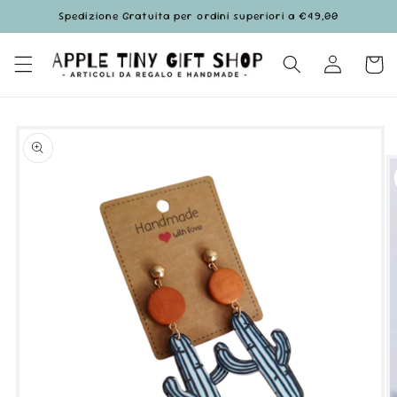
Vai
Spedizione Gratuita per ordini superiori a €49,00
direttamente
ai contenuti
Accedi
Carrell
Passa alle
informazioni
sul prodotto