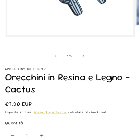
Ap
co
mu
Apri
2
contenuti
in
multimediali
fi
1
su
m
1
/
5
in
finestra
modale
APPLE TINY GIFT SHOP
Orecchini in Resina e Legno -
Cactus
Prezzo
€7,90 EUR
di
Imposte incluse.
Spese di spedizione
calcolate al check-out.
listino
Quantità
Diminuisci
Aumenta