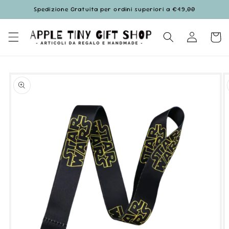
Vai
Spedizione Gratuita per ordini superiori a €49,00
direttamente
ai contenuti
Accedi
Carrell
Passa alle
informazioni
sul prodotto