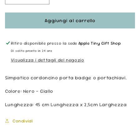
quantità
quantità
per
per
Portachiavi
Portachiavi
Aggiungi al carrello
Cordoncino
Cordoncino
-
-
Uomo
Uomo
Ritiro disponibile presso la sede
Apple Tiny Gift Shop
Di solito pronto in 24 ore
Visualizza i dettagli del negozio
Simpatico cordoncino porta badge o portachiavi.
Colore: Nero - Giallo
Lunghezza: 45 cm Lunghezza x 2,5cm Larghezza
Condividi