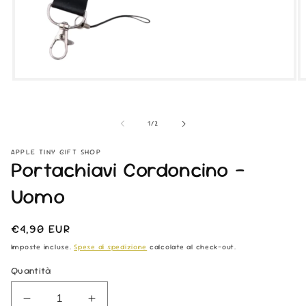
Apri
Ap
contenuti
co
multimediali
mu
1
2
su
1
/
2
in
in
finestra
fi
modale
m
APPLE TINY GIFT SHOP
Portachiavi Cordoncino -
Uomo
Prezzo
€4,90 EUR
di
Imposte incluse.
Spese di spedizione
calcolate al check-out.
listino
Quantità
Diminuisci
Aumenta