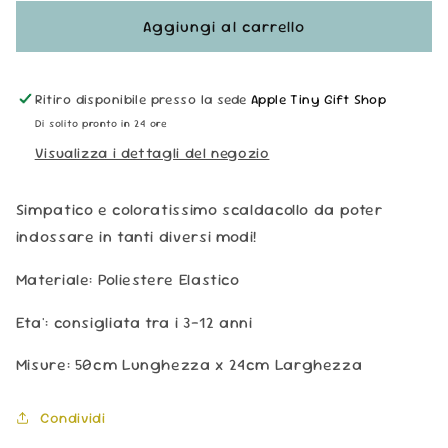
per
per
Scaldacollo
Scaldacollo
Aggiungi al carrello
Multiuso
Multiuso
-
-
Cani
Cani
Ritiro disponibile presso la sede
Apple Tiny Gift Shop
Di solito pronto in 24 ore
Visualizza i dettagli del negozio
Simpatico e coloratissimo scaldacollo da poter
indossare in tanti diversi modi!
Materiale: Poliestere Elastico
Eta': consigliata tra i 3-12 anni
Misure: 50cm Lunghezza x 24cm Larghezza
Condividi