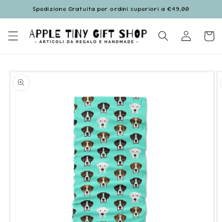
Vai
Spedizione Gratuita per ordini superiori a €49,00
direttamente
ai contenuti
Accedi
Carrell
Passa alle
informazioni
sul prodotto