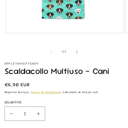
Apri
Ap
contenuti
co
multimediali
mu
1
2
su
1
/
3
in
in
finestra
fi
modale
m
APPLETINYGIFTSHOP
Scaldacollo Multiuso - Cani
Prezzo
€6,90 EUR
di
Imposte incluse.
Spese di spedizione
calcolate al check-out.
listino
Quantità
Diminuisci
Aumenta
quantità
quantità