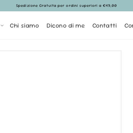
Spedizione Gratuita per ordini superiori a €49,00
Chi siamo
Dicono di me
Contatti
Co