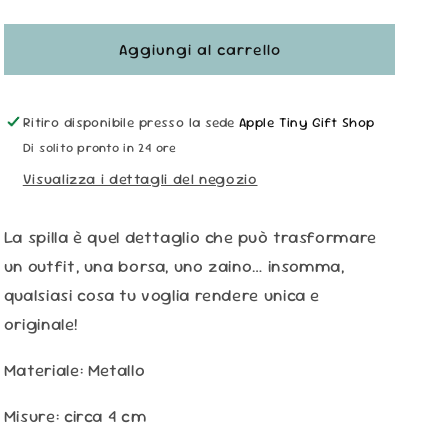
quantità
quantità
per
per
Spilla
Spilla
Aggiungi al carrello
-
-
Ecofriendly
Ecofriendly
&#39;&#39;Save
&#39;&#39;Save
Ritiro disponibile presso la sede
Apple Tiny Gift Shop
the
the
Di solito pronto in 24 ore
Planet&#39;&#39;
Planet&#39;&#39;
Visualizza i dettagli del negozio
La spilla è quel dettaglio che può trasformare
un outfit, una borsa, uno zaino… insomma,
qualsiasi cosa tu voglia rendere unica e
originale!
Materiale: Metallo
Misure: circa 4 cm