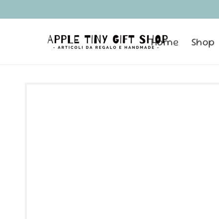
Vai
direttamente
ai contenuti
Home
Shop
Passa alle
informazioni
sul prodotto