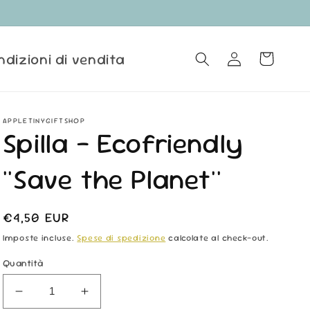
ndizioni di vendita
Accedi
Carrello
APPLETINYGIFTSHOP
Spilla - Ecofriendly
''Save the Planet''
Prezzo
€4,50 EUR
di
Imposte incluse.
Spese di spedizione
calcolate al check-out.
listino
Quantità
Diminuisci
Aumenta